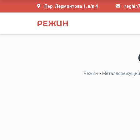
Пер. Лермонтова 1, н/п 4
reghin
РЕЖИН
РежИн
>
Металлорежущий 