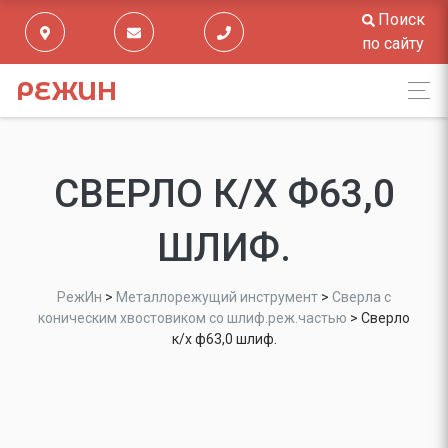
Поиск
по сайту
РЕЖИН
СВЕРЛО К/Х Ф63,0
ШЛИФ.
РежИн
>
Металлорежущий инструмент
>
Сверла с
коническим хвостовиком со шлиф.реж.частью
>
Сверло
к/х ф63,0 шлиф.