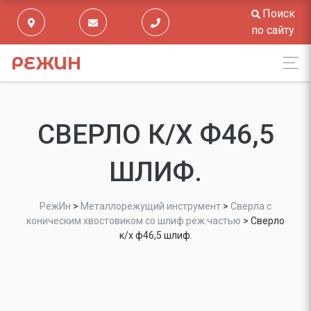
Поиск
по сайту
РЕЖИН
СВЕРЛО К/Х Ф46,5
ШЛИФ.
РежИн
>
Металлорежущий инструмент
>
Сверла с
коническим хвостовиком со шлиф.реж.частью
>
Сверло
к/х ф46,5 шлиф.