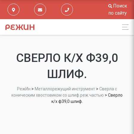
Поиск
по сайту
РЕЖИН
СВЕРЛО К/Х Ф39,0
ШЛИФ.
РежИн
>
Металлорежущий инструмент
>
Сверла с
коническим хвостовиком со шлиф.реж.частью
>
Сверло
к/х ф39,0 шлиф.