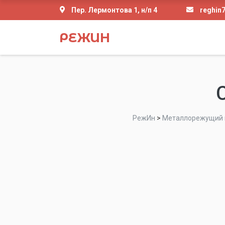
Пер. Лермонтова 1, н/п 4
reghin
РЕЖИН
РежИн
>
Металлорежущий 