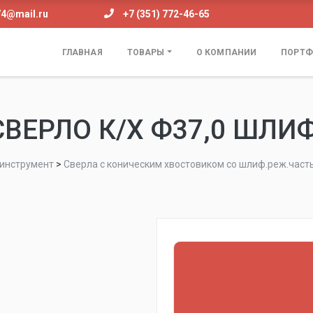
74@mail.ru
+7 (351) 772-46-65
ГЛАВНАЯ
ТОВАРЫ
О КОМПАНИИ
ПОРТФ
СВЕРЛО К/Х Ф37,0 ШЛИФ
инструмент
>
Сверла с коническим хвостовиком со шлиф.реж.част