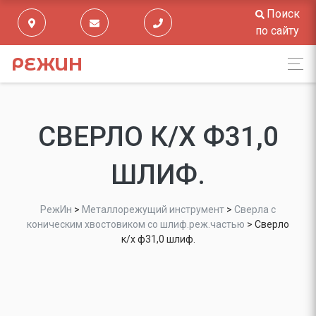
Поиск
по сайту
РЕЖИН
СВЕРЛО К/Х Ф31,0
ШЛИФ.
РежИн
>
Металлорежущий инструмент
>
Сверла с
коническим хвостовиком со шлиф.реж.частью
>
Сверло
к/х ф31,0 шлиф.