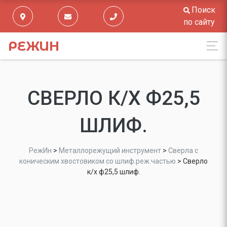
Поиск
по сайту
РЕЖИН
СВЕРЛО К/Х Ф25,5
ШЛИФ.
РежИн
>
Металлорежущий инструмент
>
Сверла с
коническим хвостовиком со шлиф.реж.частью
>
Сверло
к/х ф25,5 шлиф.