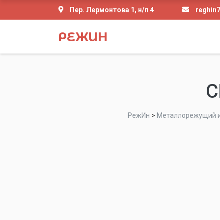
Пер. Лермонтова 1, н/п 4
reghin
РЕЖИН
С
РежИн
>
Металлорежущий и