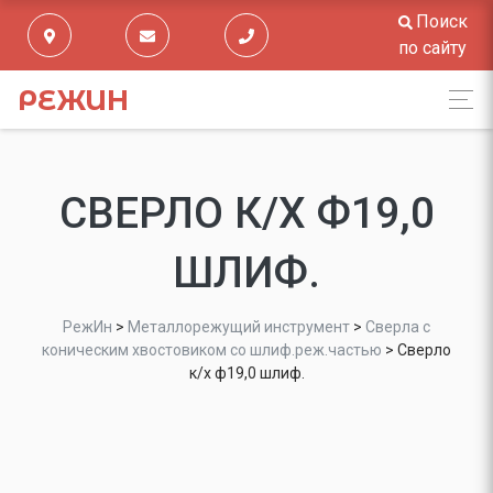
Поиск
по сайту
РЕЖИН
СВЕРЛО К/Х Ф19,0
ШЛИФ.
РежИн
>
Металлорежущий инструмент
>
Сверла с
коническим хвостовиком со шлиф.реж.частью
>
Сверло
к/х ф19,0 шлиф.