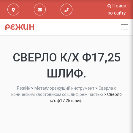
Поиск
по сайту
РЕЖИН
СВЕРЛО К/Х Ф17,25
ШЛИФ.
РежИн
>
Металлорежущий инструмент
>
Сверла с
коническим хвостовиком со шлиф.реж.частью
>
Сверло
к/х ф17,25 шлиф.