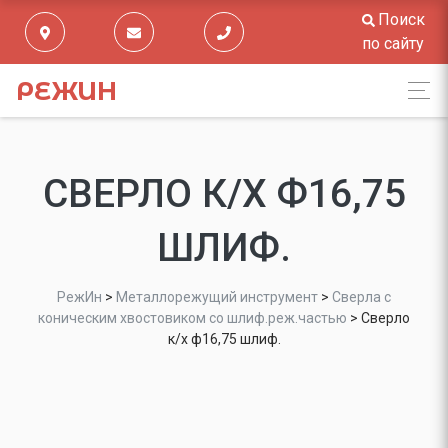
Поиск
по сайту
РЕЖИН
СВЕРЛО К/Х Ф16,75
ШЛИФ.
РежИн
>
Металлорежущий инструмент
>
Сверла с
коническим хвостовиком со шлиф.реж.частью
>
Сверло
к/х ф16,75 шлиф.