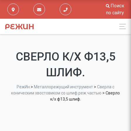
Поиск
по сайту
РЕЖИН
СВЕРЛО К/Х Ф13,5
ШЛИФ.
РежИн
>
Металлорежущий инструмент
>
Сверла с
коническим хвостовиком со шлиф.реж.частью
>
Сверло
к/х ф13,5 шлиф.