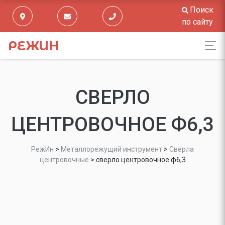
Поиск
по сайту
РЕЖИН
СВЕРЛО
ЦЕНТРОВОЧНОЕ Ф6,3
РежИн
>
Металлорежущий инструмент
>
Сверла
центровочные
>
сверло центровочное ф6,3