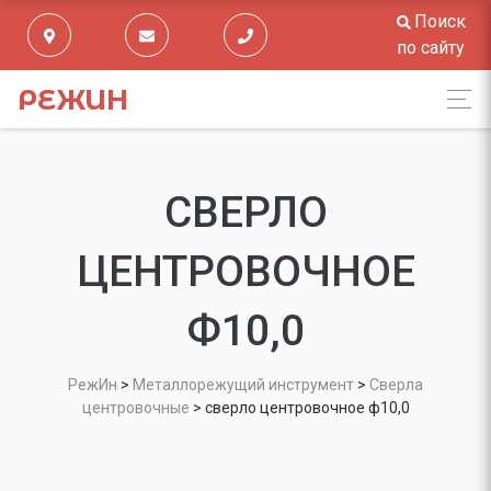
Поиск
по сайту
РЕЖИН
СВЕРЛО
ЦЕНТРОВОЧНОЕ
Ф10,0
РежИн
>
Металлорежущий инструмент
>
Сверла
центровочные
>
сверло центровочное ф10,0