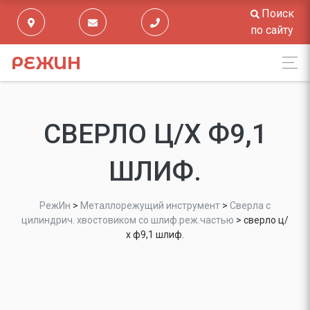
Поиск
по сайту
РЕЖИН
СВЕРЛО Ц/Х Ф9,1
ШЛИФ.
РежИн
>
Металлорежущий инструмент
>
Сверла с
цилиндрич. хвостовиком со шлиф.реж.частью
>
сверло ц/
х ф9,1 шлиф.