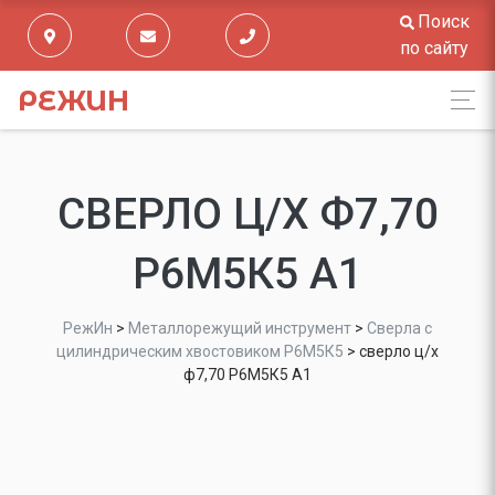
Поиск
по сайту
РЕЖИН
СВЕРЛО Ц/Х Ф7,70
Р6М5К5 А1
РежИн
>
Металлорежущий инструмент
>
Сверла с
цилиндрическим хвостовиком Р6М5К5
>
сверло ц/х
ф7,70 Р6М5К5 А1