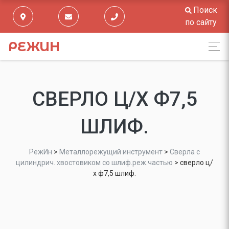
Поиск
по сайту
РЕЖИН
СВЕРЛО Ц/Х Ф7,5
ШЛИФ.
РежИн
>
Металлорежущий инструмент
>
Сверла с
цилиндрич. хвостовиком со шлиф.реж.частью
>
сверло ц/
х ф7,5 шлиф.