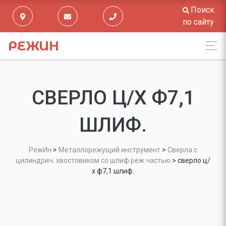
Поиск
по сайту
РЕЖИН
СВЕРЛО Ц/Х Ф7,1
ШЛИФ.
РежИн
>
Металлорежущий инструмент
>
Сверла с
цилиндрич. хвостовиком со шлиф.реж.частью
>
сверло ц/
х ф7,1 шлиф.