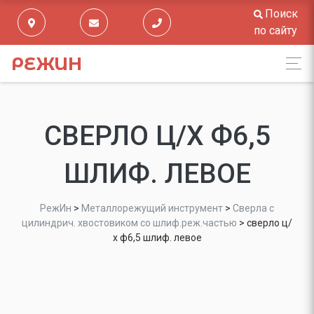
Поиск
по сайту
РЕЖИН
СВЕРЛО Ц/Х Ф6,5
ШЛИФ. ЛЕВОЕ
РежИн
>
Металлорежущий инструмент
>
Сверла с
цилиндрич. хвостовиком со шлиф.реж.частью
>
сверло ц/
х ф6,5 шлиф. левое