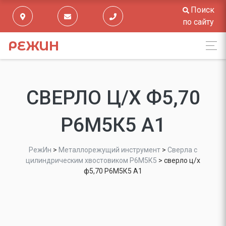
Поиск
по сайту
РЕЖИН
СВЕРЛО Ц/Х Ф5,70
Р6М5К5 А1
РежИн
>
Металлорежущий инструмент
>
Сверла с
цилиндрическим хвостовиком Р6М5К5
>
сверло ц/х
ф5,70 Р6М5К5 А1