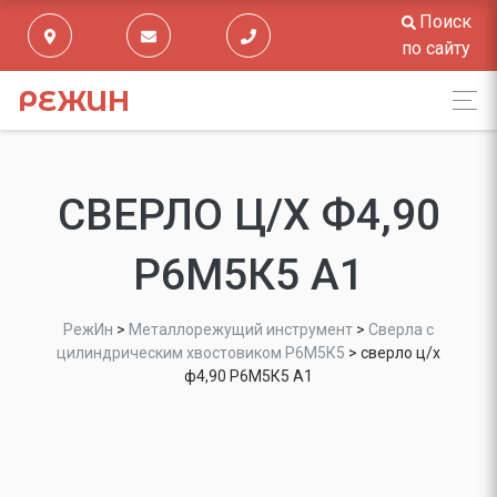
Поиск
по сайту
РЕЖИН
СВЕРЛО Ц/Х Ф4,90
Р6М5К5 А1
РежИн
>
Металлорежущий инструмент
>
Сверла с
цилиндрическим хвостовиком Р6М5К5
>
сверло ц/х
ф4,90 Р6М5К5 А1