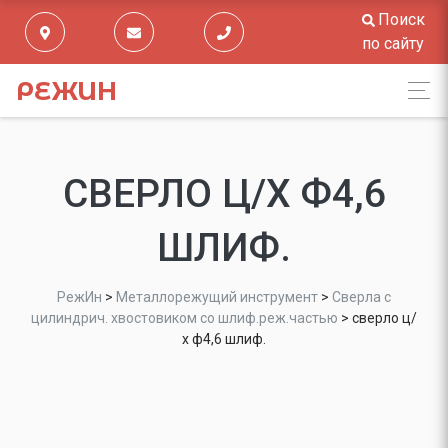
Поиск
по сайту
РЕЖИН
СВЕРЛО Ц/Х Ф4,6
ШЛИФ.
РежИн
>
Металлорежущий инструмент
>
Сверла с
цилиндрич. хвостовиком со шлиф.реж.частью
>
сверло ц/
х ф4,6 шлиф.