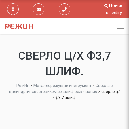
Поиск
по сайту
РЕЖИН
СВЕРЛО Ц/Х Ф3,7
ШЛИФ.
РежИн
>
Металлорежущий инструмент
>
Сверла с
цилиндрич. хвостовиком со шлиф.реж.частью
>
сверло ц/
х ф3,7 шлиф.