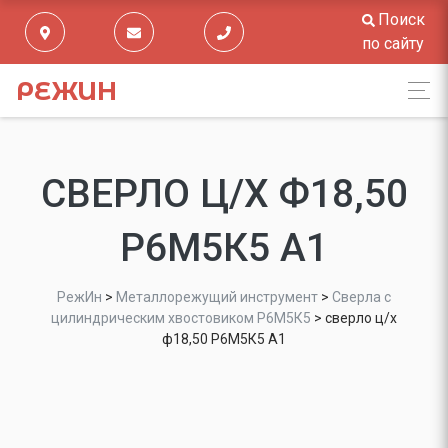
Поиск
по сайту
РЕЖИН
СВЕРЛО Ц/Х Ф18,50
Р6М5К5 А1
РежИн
>
Металлорежущий инструмент
>
Сверла с
цилиндрическим хвостовиком Р6М5К5
>
сверло ц/х
ф18,50 Р6М5К5 А1