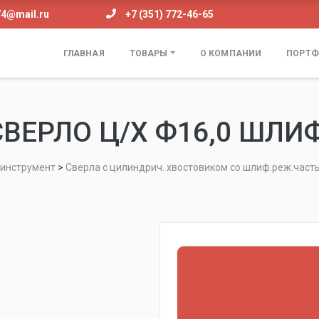
74@mail.ru
+7 (351) 772-46-65
ГЛАВНАЯ
ТОВАРЫ
О КОМПАНИИ
ПОРТФ
СВЕРЛО Ц/Х Ф16,0 ШЛИФ
инструмент
>
Сверла с цилиндрич. хвостовиком со шлиф.реж.част