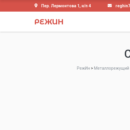
Пер. Лермонтова 1, н/п 4
reghin
РЕЖИН
РежИн
>
Металлорежущий 