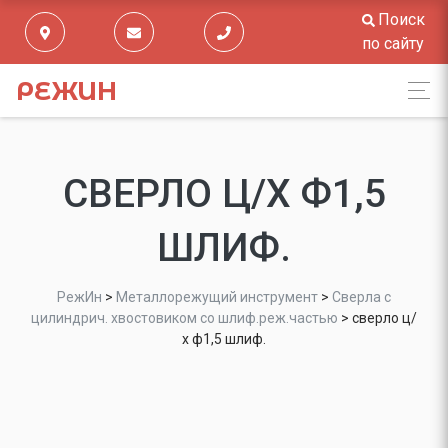
Поиск
по сайту
РЕЖИН
СВЕРЛО Ц/Х Ф1,5
ШЛИФ.
РежИн
>
Металлорежущий инструмент
>
Сверла с
цилиндрич. хвостовиком со шлиф.реж.частью
>
сверло ц/
х ф1,5 шлиф.