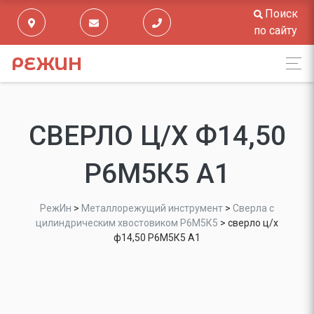
Поиск
по сайту
РЕЖИН
СВЕРЛО Ц/Х Ф14,50
Р6М5К5 А1
РежИн
>
Металлорежущий инструмент
>
Сверла с
цилиндрическим хвостовиком Р6М5К5
>
сверло ц/х
ф14,50 Р6М5К5 А1