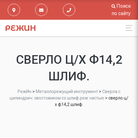
Поиск
по сайту
РЕЖИН
СВЕРЛО Ц/Х Ф14,2
ШЛИФ.
РежИн
>
Металлорежущий инструмент
>
Сверла с
цилиндрич. хвостовиком со шлиф.реж.частью
>
сверло ц/
х ф14,2 шлиф.