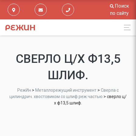
Поиск
по сайту
РЕЖИН
СВЕРЛО Ц/Х Ф13,5
ШЛИФ.
РежИн
>
Металлорежущий инструмент
>
Сверла с
цилиндрич. хвостовиком со шлиф.реж.частью
>
сверло ц/
х ф13,5 шлиф.