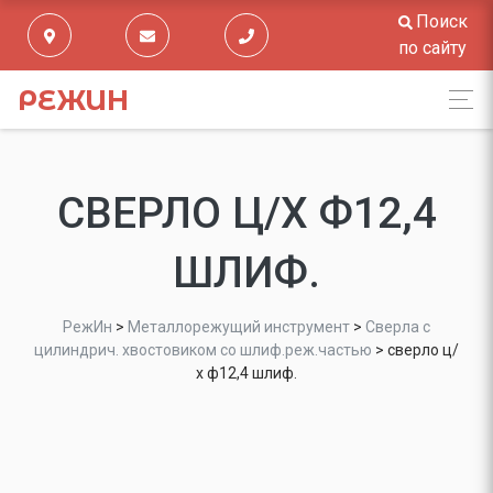
Поиск
по сайту
РЕЖИН
СВЕРЛО Ц/Х Ф12,4
ШЛИФ.
РежИн
>
Металлорежущий инструмент
>
Сверла с
цилиндрич. хвостовиком со шлиф.реж.частью
>
сверло ц/
х ф12,4 шлиф.