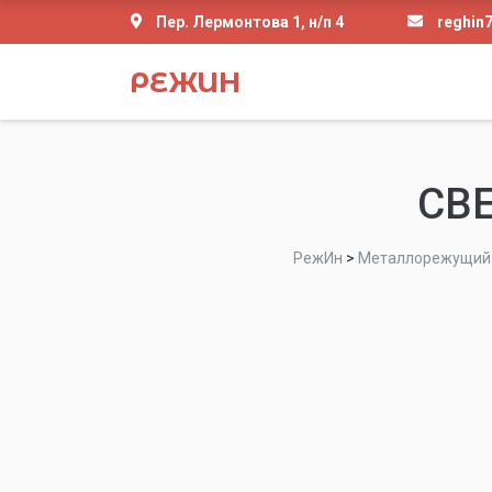
Пер. Лермонтова 1, н/п 4
reghin
РЕЖИН
СВЕ
РежИн
>
Металлорежущий 