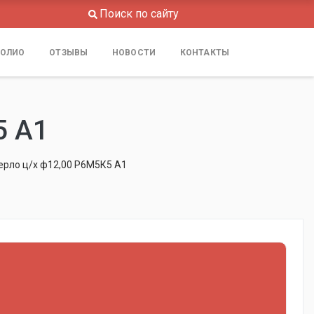
Поиск по сайту
ОЛИО
ОТЗЫВЫ
НОВОСТИ
КОНТАКТЫ
5 А1
ерло ц/х ф12,00 Р6М5К5 А1