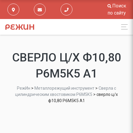
Поиск
по сайту
РЕЖИН
СВЕРЛО Ц/Х Ф10,80
Р6М5К5 А1
РежИн
>
Металлорежущий инструмент
>
Сверла с
цилиндрическим хвостовиком Р6М5К5
>
сверло ц/х
ф10,80 Р6М5К5 А1