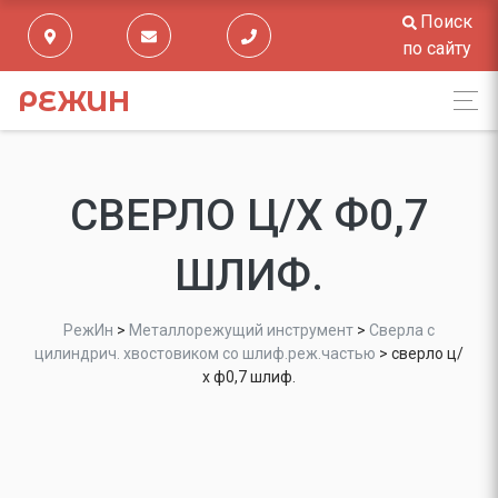
Поиск
по сайту
РЕЖИН
СВЕРЛО Ц/Х Ф0,7
ШЛИФ.
РежИн
>
Металлорежущий инструмент
>
Сверла с
цилиндрич. хвостовиком со шлиф.реж.частью
>
сверло ц/
х ф0,7 шлиф.