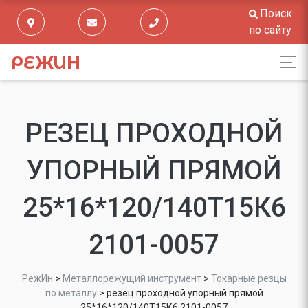
Поиск
по сайту
РЕЖИН
РЕЗЕЦ ПРОХОДНОЙ
УПОРНЫЙ ПРЯМОЙ
25*16*120/140Т15К6
2101-0057
РежИн
>
Металлорежущий инструмент
>
Токарные резцы
по металлу
>
резец проходной упорный прямой
25*16*120/140Т15К6 2101-0057