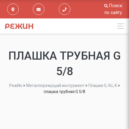
Поиск
по сайту
РЕЖИН
ПЛАШКА ТРУБНАЯ G
5/8
РежИн
>
Металлорежущий инструмент
>
Плашки G, Rc, K
>
плашка трубная G 5/8