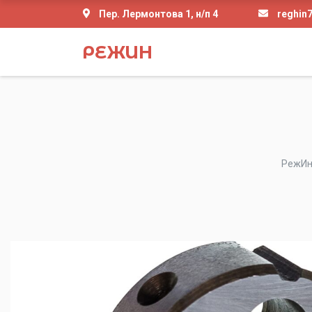
Пер. Лермонтова 1, н/п 4
reghin
РЕЖИН
РежИ