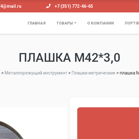
74@mail.ru
+7 (351) 772-46-65
ГЛАВНАЯ
ТОВАРЫ
О КОМПАНИИ
ПОРТФ
ПЛАШКА М42*3,0
н
>
Металлорежущий инструмент
>
Плашки метрические
>
плашка М