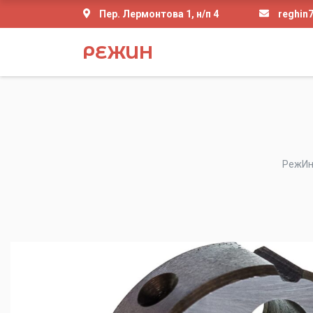
Пер. Лермонтова 1, н/п 4
reghin
РЕЖИН
РежИ