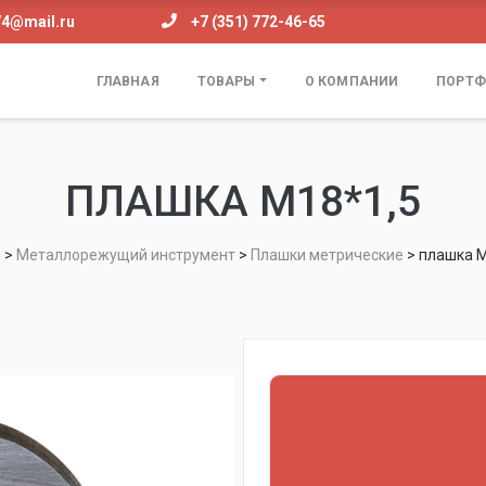
74@mail.ru
+7 (351) 772-46-65
ГЛАВНАЯ
ТОВАРЫ
О КОМПАНИИ
ПОРТФ
ПЛАШКА М18*1,5
н
>
Металлорежущий инструмент
>
Плашки метрические
>
плашка М