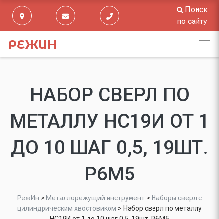
Поиск
по сайту
РЕЖИН
НАБОР СВЕРЛ ПО
МЕТАЛЛУ НС19И ОТ 1
ДО 10 ШАГ 0,5, 19ШТ.
Р6М5
РежИн
>
Металлорежущий инструмент
>
Наборы сверл с
цилиндрическим хвостовиком
>
Набор сверл по металлу
НС19И от 1 до 10 шаг 0,5, 19шт. Р6М5