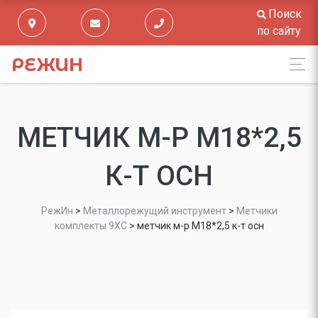
Поиск
по сайту
РЕЖИН
МЕТЧИК М-Р М18*2,5
К-Т ОСН
РежИн
>
Металлорежущий инструмент
>
Метчики
комплекты 9ХС
>
метчик м-р М18*2,5 к-т осн