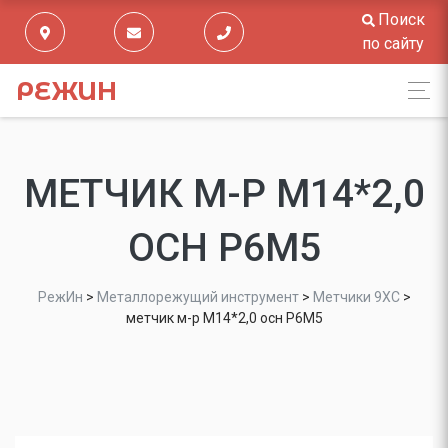
Поиск
по сайту
РЕЖИН
МЕТЧИК М-Р М14*2,0
ОСН Р6М5
РежИн
>
Металлорежущий инструмент
>
Метчики 9ХС
>
метчик м-р М14*2,0 осн Р6М5