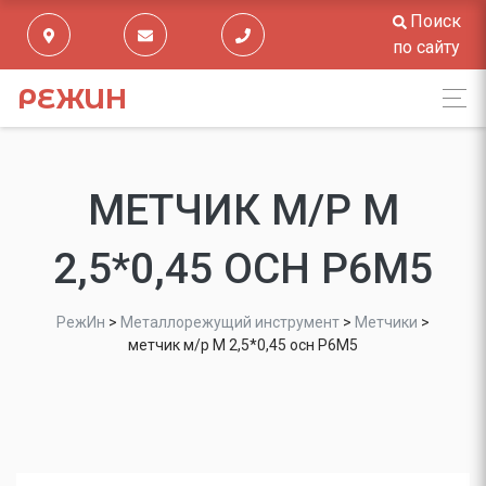
Поиск
по сайту
РЕЖИН
МЕТЧИК М/Р М
2,5*0,45 ОСН Р6М5
РежИн
>
Металлорежущий инструмент
>
Метчики
>
метчик м/р М 2,5*0,45 осн Р6М5