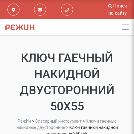
Поиск
по сайту
РЕЖИН
КЛЮЧ ГАЕЧНЫЙ
НАКИДНОЙ
ДВУСТОРОННИЙ
50Х55
РежИн
>
Слесарный инструмент
>
Ключи гаечные
накидные двусторонние
>
Ключ гаечный накидной
двусторонний 50х55