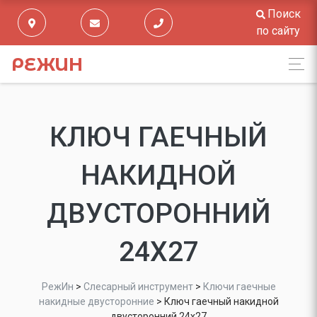
Поиск
по сайту
РЕЖИН
КЛЮЧ ГАЕЧНЫЙ
НАКИДНОЙ
ДВУСТОРОННИЙ
24Х27
РежИн
>
Слесарный инструмент
>
Ключи гаечные
накидные двусторонние
>
Ключ гаечный накидной
двусторонний 24х27