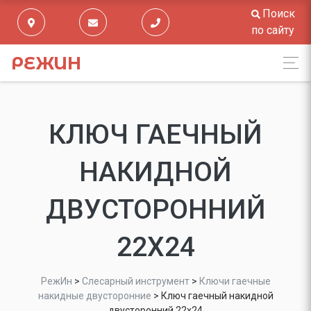
Поиск
по сайту
РЕЖИН
КЛЮЧ ГАЕЧНЫЙ
НАКИДНОЙ
ДВУСТОРОННИЙ
22Х24
РежИн
>
Слесарный инструмент
>
Ключи гаечные
накидные двусторонние
>
Ключ гаечный накидной
двусторонний 22х24