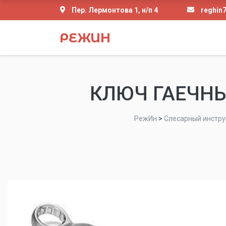
Пер. Лермонтова 1, н/п 4
reghin
РЕЖИН
КЛЮЧ ГАЕЧН
РежИн
>
Слесарный инстр