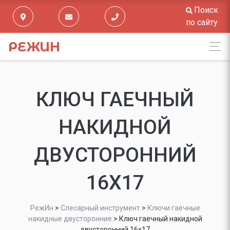
Поиск
по сайту
РЕЖИН
КЛЮЧ ГАЕЧНЫЙ
НАКИДНОЙ
ДВУСТОРОННИЙ
16Х17
РежИн
>
Слесарный инструмент
>
Ключи гаечные
накидные двусторонние
>
Ключ гаечный накидной
двусторонний 16х17