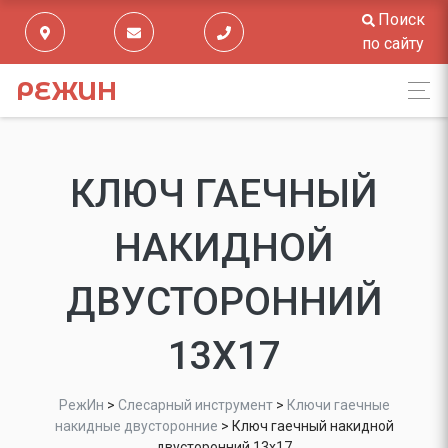
Поиск
по сайту
РЕЖИН
КЛЮЧ ГАЕЧНЫЙ
НАКИДНОЙ
ДВУСТОРОННИЙ
13Х17
РежИн
>
Слесарный инструмент
>
Ключи гаечные
накидные двусторонние
>
Ключ гаечный накидной
двусторонний 13х17