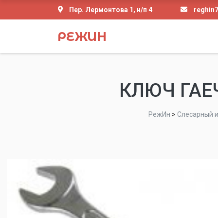
Пер. Лермонтова 1, н/п 4
reghin
РЕЖИН
КЛЮЧ ГАЕ
РежИн
>
Слесарный 