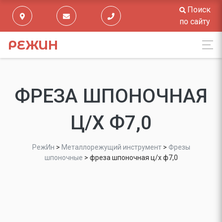
Поиск
по сайту
РЕЖИН
ФРЕЗА ШПОНОЧНАЯ
Ц/Х Ф7,0
РежИн
>
Металлорежущий инструмент
>
Фрезы
шпоночные
>
фреза шпоночная ц/х ф7,0