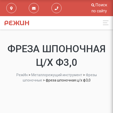
Поиск
по сайту
РЕЖИН
ФРЕЗА ШПОНОЧНАЯ
Ц/Х Ф3,0
РежИн
>
Металлорежущий инструмент
>
Фрезы
шпоночные
>
фреза шпоночная ц/х ф3,0